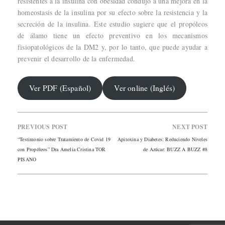
resistentes a la insulina con obesidad condujo a una mejora en la
homeostasis de la insulina por su efecto sobre la resistencia y la
secreción de la insulina. Este estudio sugiere que el propóleos
de álamo tiene un efecto preventivo en los mecanismos
fisiopatológicos de la DM2 y, por lo tanto, que puede ayudar a
prevenir el desarrollo de la enfermedad.
Ver PDF (Español)
Ver online (Inglés)
PREVIOUS POST
NEXT POST
“Testimonio sobre Tratamiento de Covid 19
Apitoxina y Diabetes: Reduciendo Niveles
con Propóleos” Dra Amelia Cristina TOR
de Azúcar: BUZZ A BUZZ #8
PISANO